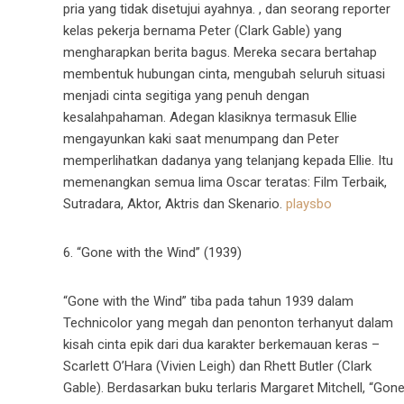
pria yang tidak disetujui ayahnya. , dan seorang reporter
kelas pekerja bernama Peter (Clark Gable) yang
mengharapkan berita bagus. Mereka secara bertahap
membentuk hubungan cinta, mengubah seluruh situasi
menjadi cinta segitiga yang penuh dengan
kesalahpahaman. Adegan klasiknya termasuk Ellie
mengayunkan kaki saat menumpang dan Peter
memperlihatkan dadanya yang telanjang kepada Ellie. Itu
memenangkan semua lima Oscar teratas: Film Terbaik,
Sutradara, Aktor, Aktris dan Skenario.
playsbo
6. “Gone with the Wind” (1939)
“Gone with the Wind” tiba pada tahun 1939 dalam
Technicolor yang megah dan penonton terhanyut dalam
kisah cinta epik dari dua karakter berkemauan keras –
Scarlett O’Hara (Vivien Leigh) dan Rhett Butler (Clark
Gable). Berdasarkan buku terlaris Margaret Mitchell, “Gon