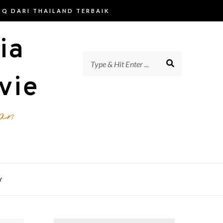
TQ DARI THAILAND TERBAIK
ia
vie
lan
Y