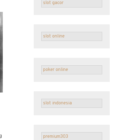
slot gacor
slot online
poker online
slot indonesia
g
premium303