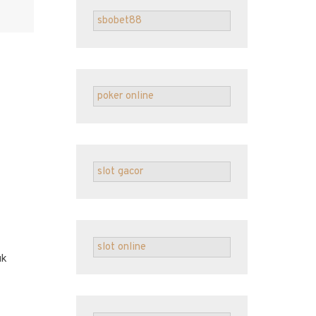
sbobet88
poker online
g
slot gacor
slot online
uk