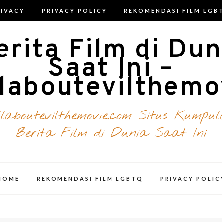
RIVACY
PRIVACY POLICY
REKOMENDASI FILM LGB
erita Film di Dun
Saat Ini –
laboutevilthemo
laboutevilthemovie.com Situs Kumpu
Berita Film di Dunia Saat Ini
HOME
REKOMENDASI FILM LGBTQ
PRIVACY POLIC