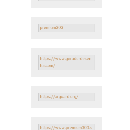
premium303
https://www.geradordesen
ha.com/
https://arguard.org/
e
https://www.premium303.s