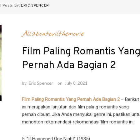
ll Posts By:
ERIC SPENCER
Allaboutevilthemovie
Film Paling Romantis Yan
Pernah Ada Bagian 2
by
Eric Spencer
on
July 8, 2021
Film Paling Romantis Yang Pernah Ada Bagian 2
– Berikut
ini merupakan lanjutan dari film paling romantis yang
pernah dibuat, Jika Anda menyukai genre ini, pastikan unt
menonton rekomendasi-rekomendasi film romantis ini.
5. “It Happened One Night” (1935)