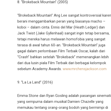
8. “Brokeback Mountain” (2005)
“Brokeback Mountain” Ang Lee sangat kontroversial kare
berani menggambarkan peran yang biasanya macho –
koboi – dalam cinta. Ennis del Mar (Heath Ledger) dan
Jack Twist (Jake Gyllenhaal) sangat ingin tetap bersama,
tetapi mereka harus melawan homofobia yang sangat
terasa di awal tahun 60-an. “Brokeback Mountain” juga
gagal dalam perlombaan Film Terbaik Oscar, kalah dari
“Crash” bahkan setelah “Brokeback” memenangkan lebih
dari dua lusin piala Film Terbaik dari berbagai kelompok
sebelum Academy Awards.
www.mrchensjackson.com
9. “La La Land” (2016)
Emma Stone dan Ryan Gosling adalah pasangan sinemati
yang sempurna dalam musikal Damien Chazelle yang
memukau tentang orang-orang bodoh yang bermimpi di