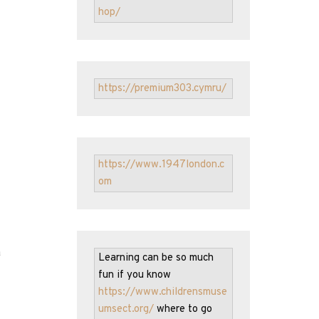
hop/
https://premium303.cymru/
https://www.1947london.c
om
a
Learning can be so much 
fun if you know 
https://www.childrensmuse
umsect.org/
 where to go 