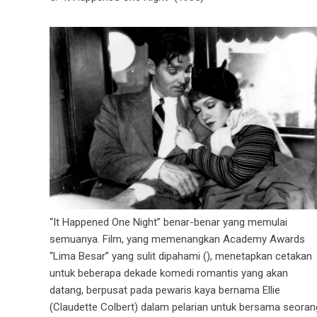
“It Happened One Night” benar-benar yang memulai
semuanya. Film, yang memenangkan Academy Awards
“Lima Besar” yang sulit dipahami (), menetapkan cetakan
untuk beberapa dekade komedi romantis yang akan
datang, berpusat pada pewaris kaya bernama Ellie
(Claudette Colbert) dalam pelarian untuk bersama seoran