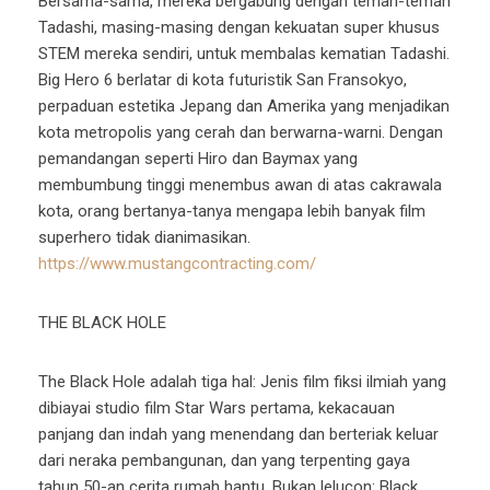
Bersama-sama, mereka bergabung dengan teman-teman
Tadashi, masing-masing dengan kekuatan super khusus
STEM mereka sendiri, untuk membalas kematian Tadashi.
Big Hero 6 berlatar di kota futuristik San Fransokyo,
perpaduan estetika Jepang dan Amerika yang menjadikan
kota metropolis yang cerah dan berwarna-warni. Dengan
pemandangan seperti Hiro dan Baymax yang
membumbung tinggi menembus awan di atas cakrawala
kota, orang bertanya-tanya mengapa lebih banyak film
superhero tidak dianimasikan.
https://www.mustangcontracting.com/
THE BLACK HOLE
The Black Hole adalah tiga hal: Jenis film fiksi ilmiah yang
dibiayai studio film Star Wars pertama, kekacauan
panjang dan indah yang menendang dan berteriak keluar
dari neraka pembangunan, dan yang terpenting gaya
tahun 50-an cerita rumah hantu. Bukan lelucon: Black