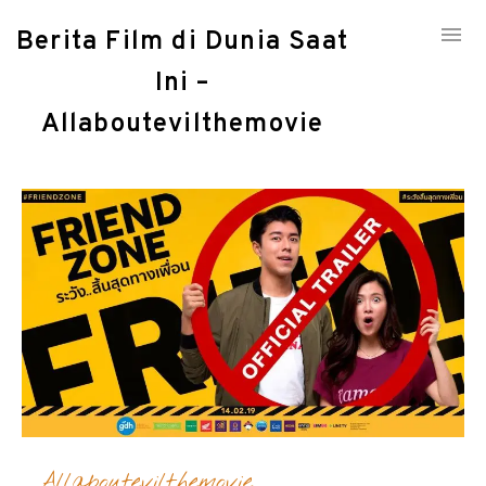
Berita Film di Dunia Saat
Ini –
Skip
to
Allaboutevilthemovie
Browsing Month:
JULY 2021
content
Allaboutevilthemovie