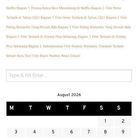
Netflix Bagian 1
Drama Korea Seru Mendatang di Netflix Bagian 2
Film Horor
Terbaik di Tahun 2021 Bagian 1
Film Horor Terbaik di Tahun 2021 Bagian 2
Film
Paling Romantis Yang Pernah Ada Bagian 1
Film Paling Romantis Yang Pernah Ada
Bagian 2
Film Terbaik di Disney Plus Sekarang Bagian 1
Film Terbaik di Disney
Plus Sekarang Bagian 2
Rekomendasi Film Komedi Romantis Thailand Terbaik
Sekuel Baru Dari Film Black Panther Akan Dibuat
August 2026
M
T
W
T
F
S
S
1
2
3
4
5
6
7
8
9