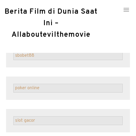
Skip
Berita Film di Dunia Saat
to
content
Ini –
Contact
Allaboutevilthemovie
sbobet88
poker online
slot gacor