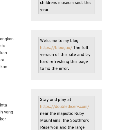
childrens museum sect this 
year
i
bangkan
Welcome to my blog 
atu
https://bloog.io/
 The full 
hkan
version of this site and try 
si
hard refreshing this page 
rkan
to fix the error.
Stay and play at 
inta
https://doubledicerv.com/
ih yang
near the majestic Ruby 
ekor
Mountains, the Southfork 
Reservoir and the large 