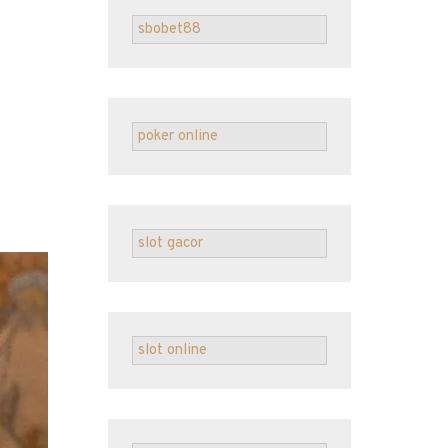
sbobet88
poker online
slot gacor
slot online