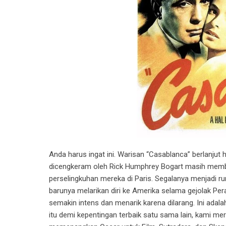
Anda harus ingat ini. Warisan “Casablanca” berlanjut
dicengkeram oleh Rick Humphrey Bogart masih membaw
perselingkuhan mereka di Paris. Segalanya menjadi 
barunya melarikan diri ke Amerika selama gejolak Pera
semakin intens dan menarik karena dilarang. Ini adala
itu demi kepentingan terbaik satu sama lain, kami mer