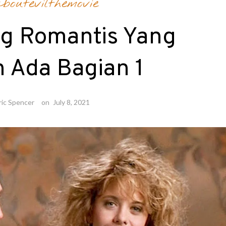
boutevilthemovie
ng Romantis Yang
 Ada Bagian 1
ric Spencer
on
July 8, 2021