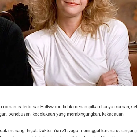
m romantis terbesar Hollywood tidak menampilkan hanya ciuman, s
ngan, penebusan, kecelakaan yang membingungkan, kekacauan.
idak menang. Ingat, Dokter Yuri Zhivago meninggal karena serangan 