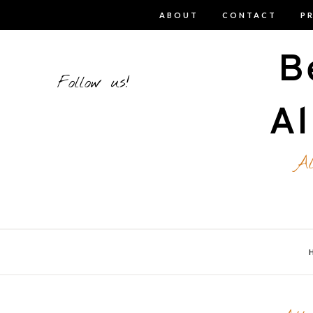
Skip
ABOUT
CONTACT
P
to
content
B
Follow us!
Al
Al