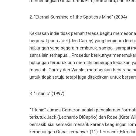
memenangkan Oscar untuk Film, Sutradara, dan Skena
2. “Eternal Sunshine of the Spotless Mind” (2004)
Kekhasan indie tidak pernah terasa begitu memesona da
berpusat pada Joel (Jim Carrey) yang berbicara lem
hubungan yang segera memburuk, sampai-sampai mer
sama lain terhapus. . Prosedur berikutnya menemukan
hubungan terburuk pun memiliki beberapa kebaikan y
masalah. Carrey dan Winslet memberikan beberapa pe
untuk tidak setuju tetapi juga ditakdirkan untuk bersa
3. “Titanic” (1997)
“Titanic” James Cameron adalah pengalaman formatif 
terkutuk Jack (Leonardo DiCaprio) dan Rose (Kate Wi
bernasib sial semakin menarik karena keagungan roman
kemenangan Oscar terbanyak (11), termasuk Film dan 