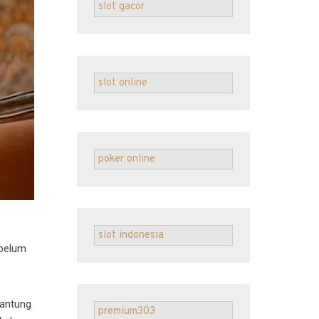
slot gacor
slot online
poker online
slot indonesia
ebelum
jantung
premium303